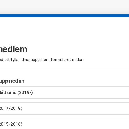
 medlem
d att fylla i dina uppgifter i formuläret nedan.
rupp nedan
Måttsund (2019-)
2017-2018)
2015-2016)