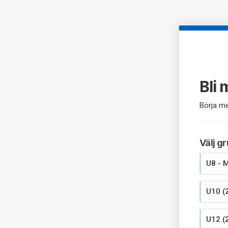
Bli
Börja me
Välj g
U8 - 
U10 (
U12 (