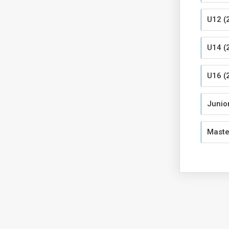
U12 (
U14 (
U16 (
Junio
Maste