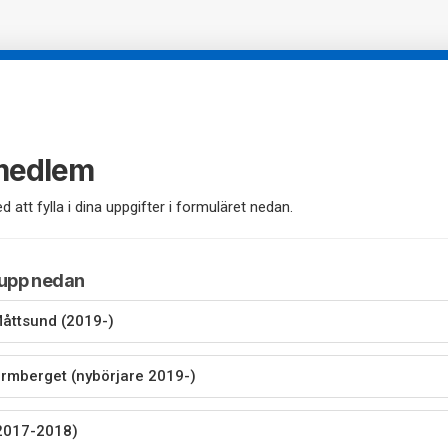
 medlem
d att fylla i dina uppgifter i formuläret nedan.
rupp nedan
Måttsund (2019-)
Ormberget (nybörjare 2019-)
2017-2018)