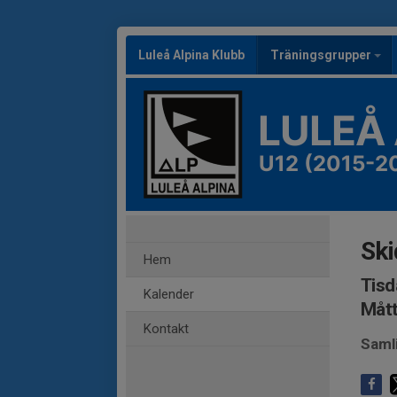
Luleå Alpina Klubb
Träningsgrupper
LULEÅ
U12 (2015-2
Ski
Hem
Tisd
Kalender
Måt
Kontakt
Samli