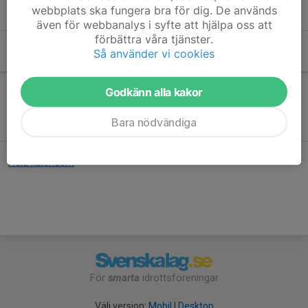
Nivå: öppet för alla nivåer.
webbplats ska fungera bra för dig. De används
även för webbanalys i syfte att hjälpa oss att
förbättra våra tjänster.
Så använder vi cookies
Kommande aktiviteter
Godkänn alla kakor
Inga aktiviteter inbokade
Bara nödvändiga
Hela kalendern
För
smarta
idrottsföreningar
Välj version:
Mobil
|
Desktop