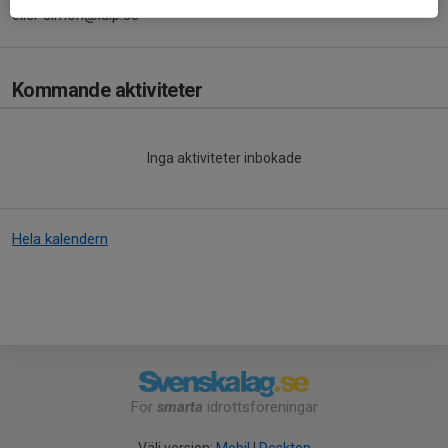
eller simon@lalp.se
Kommande aktiviteter
Inga aktiviteter inbokade
Hela kalendern
För
smarta
idrottsföreningar