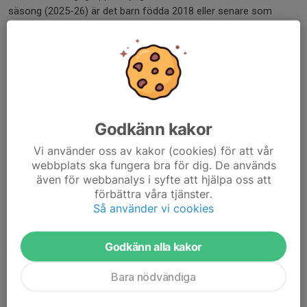
säsong (2025-26) är det barn födda 2018 eller senare som
tränar i Ormberget. Träningen hålls i Ormbergsbacken. Det är en
nybörjargrupp, men man skall kunna åka skidor och kunna åka
lift för att vara med.
Skidträningen börjar efter nyår och pågår så länge som det finns
snö kvar i backen, vanligen till påsk.
Godkänn kakor
För intresseanmälan går du till startsidan.
Luleå Alpina Klubb
Vi använder oss av kakor (cookies) för att vår
Observera att man måste anmäla sig oavsett om man har
webbplats ska fungera bra för dig. De används
deltagit tidigare eller ej.
även för webbanalys i syfte att hjälpa oss att
förbättra våra tjänster.
För att vara med skall man:
Så använder vi cookies
Klara att åka liften själv.
Kunna svänga.
Godkänn alla kakor
Kunna bromsa.
Ha hjälm på sig.
Bara nödvändiga
Vid frågor kan du även kontakta oss via e-post:
info@lalp.se