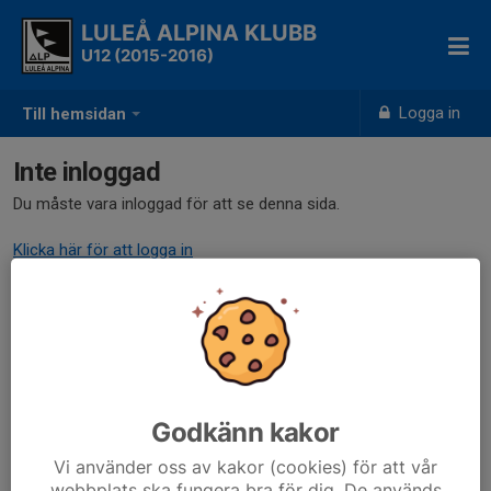
LULEÅ ALPINA KLUBB
U12 (2015-2016)
Logga in
Till hemsidan
Inte inloggad
Du måste vara inloggad för att se denna sida.
Klicka här för att logga in
Godkänn kakor
Vi använder oss av kakor (cookies) för att vår
webbplats ska fungera bra för dig. De används