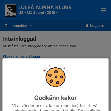
LULEÅ ALPINA KLUBB
U8 - Måttsund (2019-)
Logga in
Till hemsidan
Inte inloggad
Du måste vara inloggad för att se denna sida.
Klicka här för att logga in
Godkänn kakor
Vi använder oss av kakor (cookies) för att vår
webbplats ska fungera bra för dig. De används