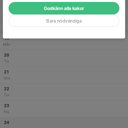
Lör
Godkänn alla kakor
18
Sön
Bara nödvändiga
v.43
19
Mån
20
Tis
21
Ons
22
Tor
23
Fre
24