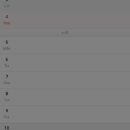
Lör
4
Sön
v.41
5
Mån
6
Tis
7
Ons
8
Tor
9
Fre
10