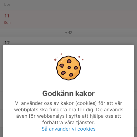
Lör
11
Sön
v.42
12
Mån
13
Tis
14
Ons
Godkänn kakor
15
Vi använder oss av kakor (cookies) för att vår
Tor
webbplats ska fungera bra för dig. De används
16
även för webbanalys i syfte att hjälpa oss att
förbättra våra tjänster.
Fre
Så använder vi cookies
17