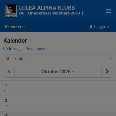
LULEÅ ALPINA KLUBB
U8 - Ormberget (nybörjare 2019-)
Logga in
Kalender
Kalender
Gå till idag
|
Prenumerera
Oktober 2026
1
Tor
2
Fre
3