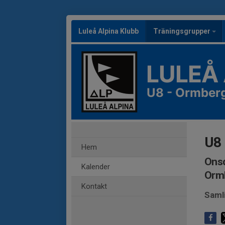
Luleå Alpina Klubb
Träningsgrupper
LULEÅ
U8 - Ormberg
U8 
Hem
Onsd
Kalender
Orm
Kontakt
Saml