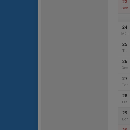
23
Sön
24
Mån
25
Tis
26
Ons
27
Tor
28
Fre
29
Lör