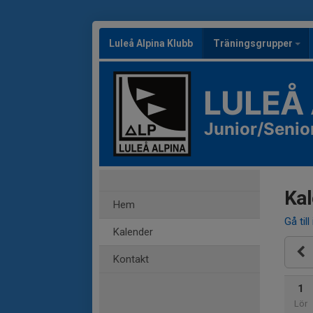
Luleå Alpina Klubb
Träningsgrupper
LULEÅ
Junior/Senio
Kal
Hem
Gå till
Kalender
Kontakt
1
Lör