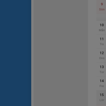
9
Sön
10
Mån
11
Tis
12
Ons
13
Tor
14
Fre
15
Lör