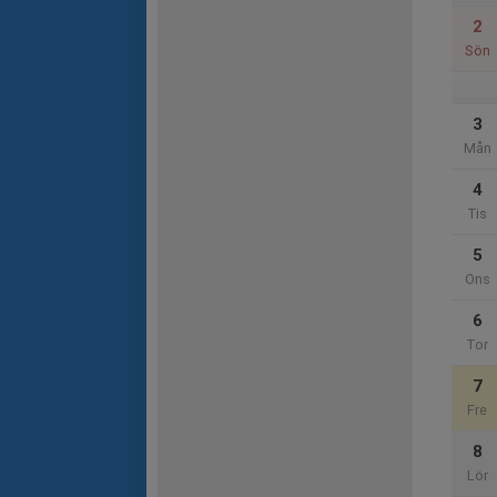
2
Sön
3
Mån
4
Tis
5
Ons
6
Tor
7
Fre
8
Lör