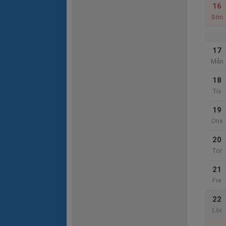
16
Sön
17
Mån
18
Tis
19
Ons
20
Tor
21
Fre
22
Lör