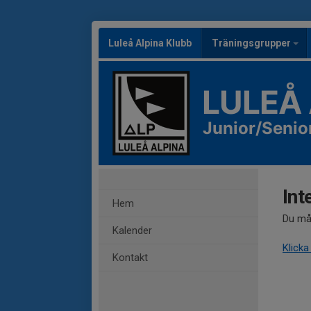
Luleå Alpina Klubb
Träningsgrupper
LULEÅ
Junior/Senio
Int
Hem
Du mås
Kalender
Klicka
Kontakt