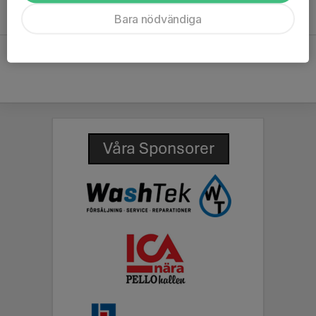
Nationaldagsintervaller 6/6 på Ormberget!
Bara nödvändiga
31 maj, 21:55
0