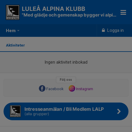
LULEÅ ALPINA KLUBB
"Med glädje och gemenskap bygger vi alpina skidåkare"
Logga in
Hem
Aktiviteter
Ingen aktivitet inbokad
Följ oss
Facebook
Instagram
Intresseanmälan / Bli Medlem LALP
(alla grupper)