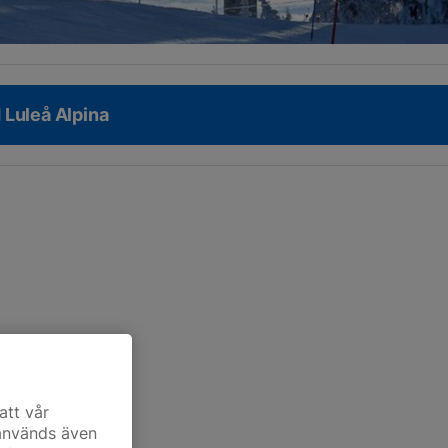
Luleå Alpina
att vår
 används även