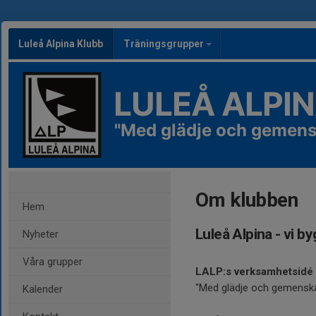
Luleå Alpina Klubb
Träningsgrupper
LULEÅ ALPI
"Med glädje och gemensk
Om klubben
Hem
Luleå Alpina - vi b
Nyheter
Våra grupper
LALP:s verksamhetsidé
"Med glädje och gemenskap 
Kalender