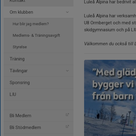
Kontakt
Luleå Alpina har bedrivit 
Om klubben
Luleå Alpina har verksamh
U8 Ormberget och med stig
Hur blir jag medlem?
skidgymnasium och på LIU A
Medlems- & Träningsavgift
Välkommen du också till L
Styrelse
Träning
Tävlingar
Sponsring
LIU
Bli Medlem
Bli Stödmedlem