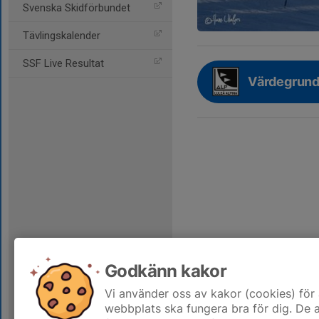
Svenska Skidförbundet
Tävlingskalender
SSF Live Resultat
Värdegrund 
Godkänn kakor
Vi använder oss av kakor (cookies) för 
webbplats ska fungera bra för dig. De