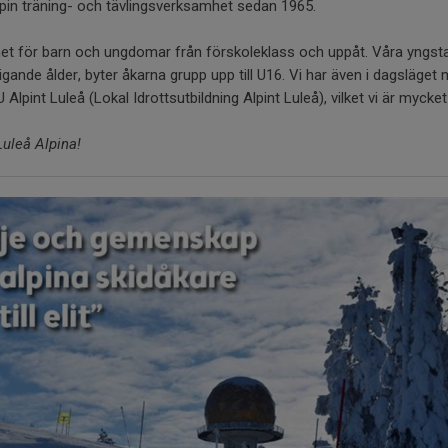
alpin träning- och tävlingsverksamhet sedan 1965.
et för barn och ungdomar från förskoleklass och uppåt. Våra yngsta
ande ålder, byter åkarna grupp upp till U16. Vi har även i dagsläget
lpint Luleå (Lokal Idrottsutbildning Alpint Luleå), vilket vi är mycket
uleå Alpina!