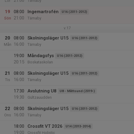
21:00
Lör
Tärnaby
19
08:00
Ingemartrofén
U16 (2011-2012)
21:00
Sön
Tärnaby
v.17
20
08:00
Skolningsläger U15
U16 (2011-2012)
16:00
Mån
Tärnaby
19:00
Måndagsfys
U16 (2011-2012)
20:15
Boskataskolan
21
08:00
Skolningsläger U15
U16 (2011-2012)
16:00
Tis
Tärnaby
17:30
Avslutning U8
U8 - Måttsund (2019-)
19:30
Gültzauudden
22
08:00
Skolningsläger U15
U16 (2011-2012)
16:00
Ons
Tärnaby
18:00
Crossfit VT 2026
U14 (2013-2014)
19:00
Crossfit Holistic