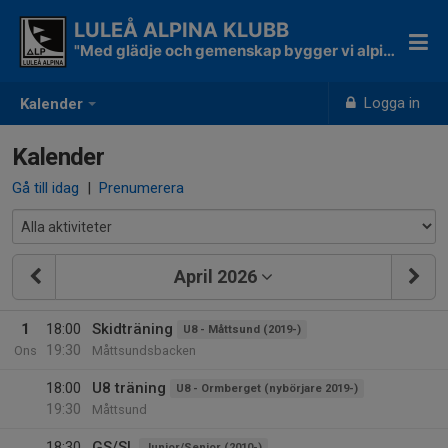
LULEÅ ALPINA KLUBB
"Med glädje och gemenskap bygger vi alpina skidåkare"
Logga in
Kalender
Kalender
Gå till idag
|
Prenumerera
April 2026
1
18:00
Skidträning
U8 - Måttsund (2019-)
19:30
Ons
Måttsundsbacken
18:00
U8 träning
U8 - Ormberget (nybörjare 2019-)
19:30
Måttsund
18:30
GS/SL
Junior/Senior (2010-)