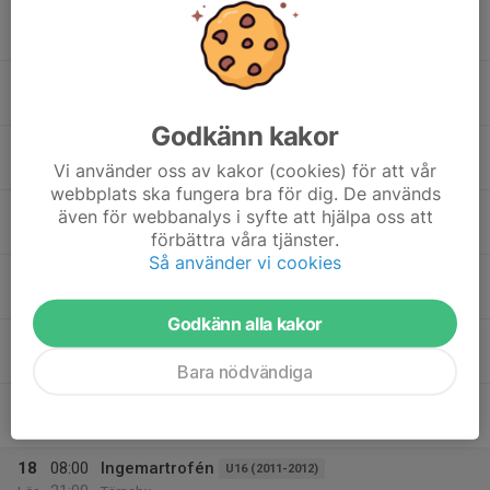
19:00
Måndagsfys
U16 (2011-2012)
20:15
Boskataskolan
14
18:00
Skidträning
U14 (2013-2014)
20:00
Tis
Måttsund
Godkänn kakor
15
18:00
Crossfit VT 2026
Junior/Senior (2010-)
19:00
Vi använder oss av kakor (cookies) för att vår
Ons
Crossfit Holistic
webbplats ska fungera bra för dig. De används
16
18:00
Skidträning
U14 (2013-2014)
även för webbanalys i syfte att hjälpa oss att
20:00
Tor
Måttsund
förbättra våra tjänster.
Så använder vi cookies
18:00
Skidträning
U12 (2015-2016)
19:30
Måttsundsbacken
Godkänn alla kakor
18:00
Extra SL-träning
U10 (2017-2018)
20:00
Måttsundsbacken
Bara nödvändiga
17
08:00
Ingemartrofén
U16 (2011-2012)
21:00
Fre
Tärnaby
18
08:00
Ingemartrofén
U16 (2011-2012)