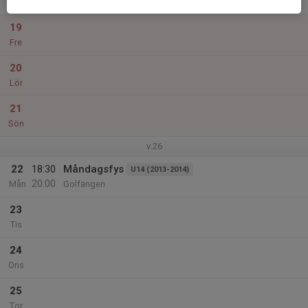
Tor
19
Fre
20
Lör
21
Sön
v.26
22
18:30
Måndagsfys
U14 (2013-2014)
20:00
Mån
Golfängen
23
Tis
24
Ons
25
Tor