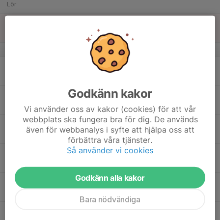
Lör
14
Sön
v.25
15
18:30
Barmarksträning
U12 (2015-2016)
20:00
Mån
Golfängen
Godkänn kakor
18:30
Måndagsfys
U14 (2013-2014)
20:00
Golfängen
Vi använder oss av kakor (cookies) för att vår
webbplats ska fungera bra för dig. De används
16
även för webbanalys i syfte att hjälpa oss att
Tis
förbättra våra tjänster.
Så använder vi cookies
17
18:00
Crossfit VT 2026
U14 (2013-2014)
19:00
Ons
Crossfit Holistic
Godkänn alla kakor
18:00
Crossfit VT 2026
Junior/Senior (2010-)
19:00
Crossfit Holistic
Bara nödvändiga
18