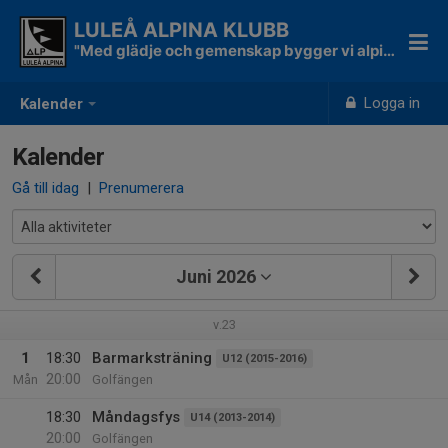
LULEÅ ALPINA KLUBB
"Med glädje och gemenskap bygger vi alpina skidåkare"
Logga in
Kalender
Kalender
Gå till idag
|
Prenumerera
Juni 2026
v.23
1
18:30
Barmarksträning
U12 (2015-2016)
20:00
Mån
Golfängen
18:30
Måndagsfys
U14 (2013-2014)
20:00
Golfängen