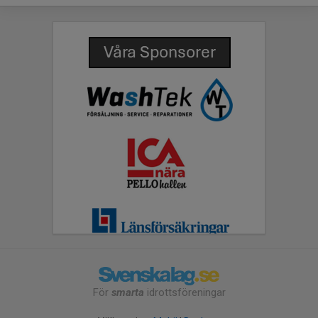
För
smarta
idrottsföreningar