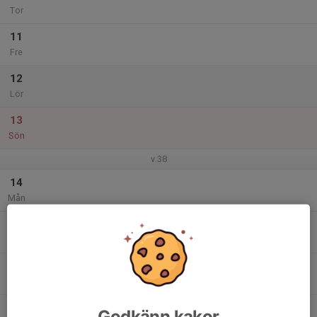
Tor
11
Fre
12
Lör
13
Sön
v.38
14
Mån
15
Tis
16
Ons
17
Godkänn kakor