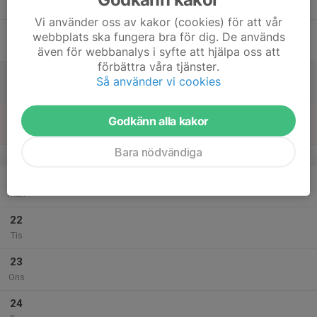
Tor
Vi använder oss av kakor (cookies) för att vår
18
webbplats ska fungera bra för dig. De används
Fre
även för webbanalys i syfte att hjälpa oss att
förbättra våra tjänster.
19
Så använder vi cookies
Lör
20
Godkänn alla kakor
Sön
Bara nödvändiga
v.39
21
Mån
22
Tis
23
Ons
24