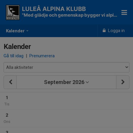
LULEÅ ALPINA KLUBB
"Med glädje och gemenskap bygger vi alpina skidåkare"
Logga in
Kalender
Kalender
Gå till idag
|
Prenumerera
September 2026
1
Tis
2
Ons
3